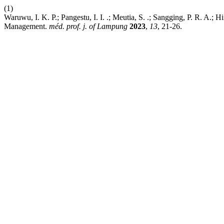
(1)
Waruwu, I. K. P.; Pangestu, I. I. .; Meutia, S. .; Sangging, P. R. A.; 
Management.
méd. prof. j. of Lampung
2023
,
13
, 21-26.